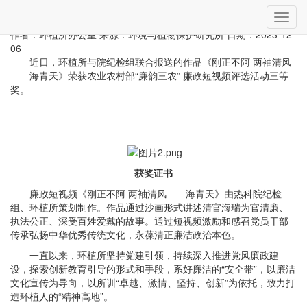
当前位置：
首页
»
文明创建
» 详细
切
环植所荣获农业农村部“廉韵三农”廉政短视频评选活动三等奖
换
作者：环植所办公室
来源：环境与植物保护研究所
日期：2023-12-
导
06
航
近日，环植所与院纪检组联合报送的作品《刚正不阿 两袖清风
——海青天》荣获农业农村部“廉韵三农” 廉政短视频评选活动三等
奖。
获奖证书
廉政短视频《刚正不阿 两袖清风——海青天》由热科院纪检
组、环植所策划制作。作品通过沙画形式讲述清官海瑞为官清廉、
执法公正、深受百姓爱戴的故事。通过短视频激励和感召党员干部
传承弘扬中华优秀传统文化，永葆清正廉洁政治本色。
一直以来，环植所坚持党建引领，持续深入推进党风廉政建
设，探索创新教育引导的形式和手段，系好廉洁的“安全带”，以廉洁
文化宣传为导向，以所训“卓越、激情、坚持、创新”为依托，致力打
造环植人的“精神高地”。