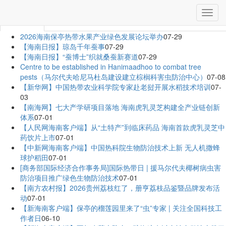
当前位置：
首页
»
媒体资讯
切
媒体资讯
换
导
2026海南保亭热带水果产业绿色发展论坛举办
07-29
航
【海南日报】琼岛千年蚕事
07-29
【海南日报】“蚕博士”织就桑蚕新赛道
07-29
Centre to be established in Hanimaadhoo to combat tree
pests（马尔代夫哈尼马杜岛建设建立棕榈科害虫防治中心）
07-08
【新华网】中国热带农业科学院专家赴老挝开展水稻技术培训
07-
03
【南海网】七大产学研项目落地 海南虎乳灵芝构建全产业链创新
体系
07-01
【人民网海南客户端】从“土特产”到临床药品 海南首款虎乳灵芝中
药饮片上市
07-01
【中新网海南客户端】中国热科院生物防治技术上新 无人机撒蜂
球护稻田
07-01
[商务部国际经济合作事务局]国际热带日 | 援马尔代夫椰树病虫害
防治项目推广绿色生物防治技术
07-01
【南方农村报】2026贵州荔枝红了，册亨荔枝品鉴暨品牌发布活
动
07-01
【新海南客户端】保亭的榴莲园里来了“虫”专家 | 关注全国科技工
作者日
06-10