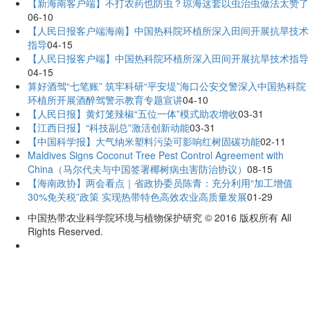
【新海南客户端】不打农药也防虫？琼海这套以虫治虫做法太赞了
06-10
【人民日报客户端海南】中国热科院环植所深入田间开展抗旱技术
指导
04-15
【人民日报客户端】中国热科院环植所深入田间开展抗旱技术指导
04-15
算好酒驾“七笔账” 筑牢科研“平安堤”海口公安交警深入中国热科院
环植所开展酒醉驾警示教育专题宣讲
04-10
【人民日报】黄灯笼辣椒“五位一体”模式助农增收
03-31
【江西日报】“科技副总”激活创新动能
03-31
【中国科学报】大气纳米塑料污染可影响红树固碳功能
02-11
Maldives Signs Coconut Tree Pest Control Agreement with
China（马尔代夫与中国签署椰树病虫害防治协议）
08-15
【海南政协】两会看点｜省政协委员陈青：充分利用“加工增值
30%免关税”政策 实现热带特色高效农业高质量发展
01-29
中国热带农业科学院环境与植物保护研究 © 2016 版权所有 All
Rights Reserved.
琼ICP备19003759号-5