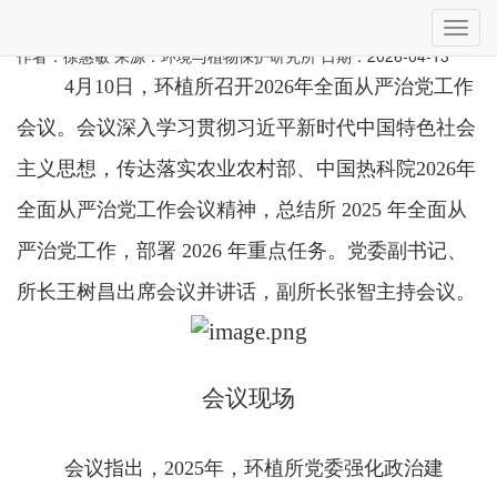
当前位置：
首页
»
工作动态
» 详细
切
环植所召开2026年全面从严治党工作会议
换
作者：徐惠敏
来源：环境与植物保护研究所
日期：2026-04-13
导
4
月
10
日，环植所召开
2026
年全面从严治党工作
航
会议。会议
深入学习贯彻习近平新时代中国特色社会
主义思想，传达落实农业农村部、中国热科院
2026
年
全面从严治党工作会议精神，总结所
2025
年全面从
严治党工作，部署
2026
年重点任务
。党委副书记、
所长王树昌出席会议并讲话，副所长张智主持会议。
会议现场
会议指出，2025年，环植所党委强化政治建