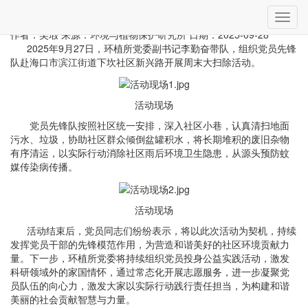
当前位置：
首页
»
工作动态
» 详细
切
环植所党员先锋队深入社区开展周末大扫除活动
换
作者：吴瑕
来源：环境与植物保护研究所
日期：2025-09-28
导
2025年9月27日，环植所党委副书记李勤奋带队，组织党员先锋
航
队赴海口市滨江街道下坎社区新兴路开展周末大扫除活动。
活动现场
党员先锋队按照社区统一安排，深入社区小巷，认真清扫地面
污水、垃圾，协助社区群众倾倒盆罐积水，将长期堆积的废旧杂物
有序清运，以实际行动消除社区雨后环境卫生隐患，从源头预防蚊
媒传染病传播。
活动现场
活动结束后，党员同志们纷纷表示，将以此次活动为契机，持续
发挥党员干部的先锋模范作用，为营造和谐美好的社区环境贡献力
量。下一步，环植所党委将持续组织党员投身公益实践活动，激发
科研领域外的家国情怀，通过常态化开展志愿服务，进一步凝聚党
员队伍的向心力，激发大家以实际行动践行责任担当，为构建和谐
美丽的社会贡献智慧与力量。