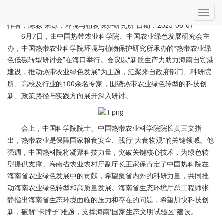
当前位置：
首页
»
工作动态
» 详细
切
热带农业绿色低碳转型研讨会在海口召开
换
作者：陈淼
来源：环境与植物保护研究所
日期：2025-06-07
导
6月7日，由中国热带农业科学院、中国农业绿色发展研究会主
航
办，中国热带农业科学院环境与植物保护研究所承办的“热带农业绿
色低碳转型研讨会”在海口举行。会议以“新质生产力助力海南自贸港
建设，推动热带农业绿色发展”为主题，汇聚来自政府部门、科研院
所、高校及行业的100余名专家，围绕热带农业绿色转型的科技创
新、政策路径与实践方向展开深入研讨。
会上，中国科学院院士、中国热带农业科学院院长黄三文指
出，热带农业是保障国家粮食安全、践行“大食物观”的关键领域。他
强调，中国热科院将凝聚科技力量，突破关键核心技术，为绿色转
型提供支撑。海南省农业农村厅副厅长王家保肯定了中国热科院在
海南省农业绿色发展中的贡献，希望集省内外的科研力量，共同推
动海南农业绿色转型和高质量发展。海南省生态环境厅总工程师张
静指出海南省生态环境面临的压力和存在的问题，希望加快科技创
新，破解“卡脖子”难题，支撑海南“国家生态文明试验区”建设。