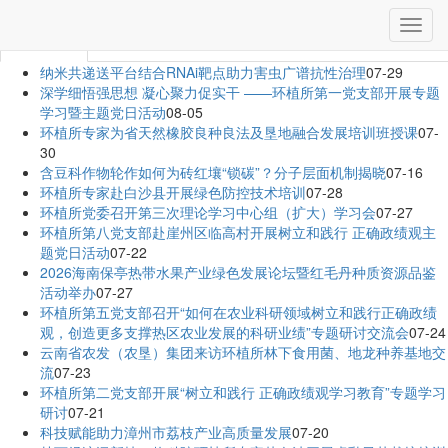
当前位置：
首页
»
工作动态
切
工作动态
换
导
纳米共递送平台结合RNAi靶点助力害虫广谱抗性治理
07-29
航
深学细悟强思想 凝心聚力促实干 ——环植所第一党支部开展专题
学习暨主题党日活动
08-05
环植所专家为省天然橡胶良种良法及垦地融合发展培训班授课
07-
30
含豆科作物轮作如何为砖红壤“锁碳”？分子层面机制揭晓
07-16
环植所专家赴白沙县开展绿色防控技术培训
07-28
环植所党委召开第三次理论学习中心组（扩大）学习会
07-27
环植所第八党支部赴崖州区临高村开展树立和践行 正确政绩观主
题党日活动
07-22
2026海南保亭热带水果产业绿色发展论坛暨红毛丹种质资源品鉴
活动举办
07-27
环植所第五党支部召开“如何在农业科研领域树立和践行正确政绩
观，创造更多支撑热区农业发展的科研业绩”专题研讨交流会
07-24
云南省农发（农垦）集团来访环植所林下食用菌、地龙种养基地交
流
07-23
环植所第二党支部开展“树立和践行 正确政绩观学习教育”专题学习
研讨
07-21
科技赋能助力漳州市荔枝产业高质量发展
07-20