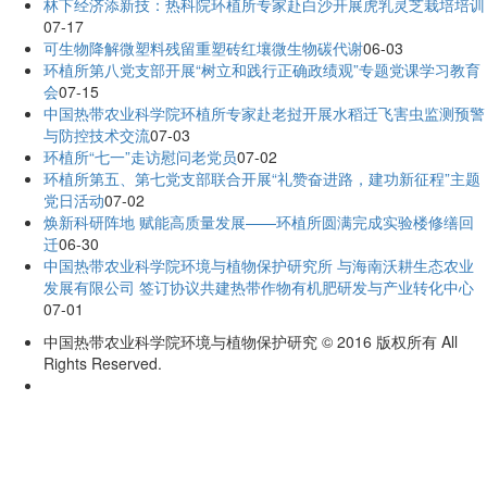
林下经济添新技：热科院环植所专家赴白沙开展虎乳灵芝栽培培训
07-17
可生物降解微塑料残留重塑砖红壤微生物碳代谢
06-03
环植所第八党支部开展“树立和践行正确政绩观”专题党课学习教育
会
07-15
中国热带农业科学院环植所专家赴老挝开展水稻迁飞害虫监测预警
与防控技术交流
07-03
环植所“七一”走访慰问老党员
07-02
环植所第五、第七党支部联合开展“礼赞奋进路，建功新征程”主题
党日活动
07-02
焕新科研阵地 赋能高质量发展——环植所圆满完成实验楼修缮回
迁
06-30
中国热带农业科学院环境与植物保护研究所 与海南沃耕生态农业
发展有限公司 签订协议共建热带作物有机肥研发与产业转化中心
07-01
中国热带农业科学院环境与植物保护研究 © 2016 版权所有 All
Rights Reserved.
琼ICP备19003759号-5